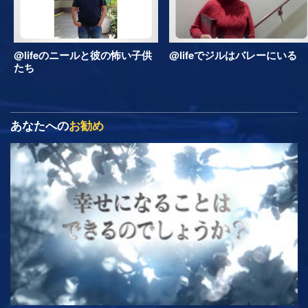
@lifeのニールと彼の怖い子供
@lifeでジルはバレーにいる
たち
あなたへの
お勧め