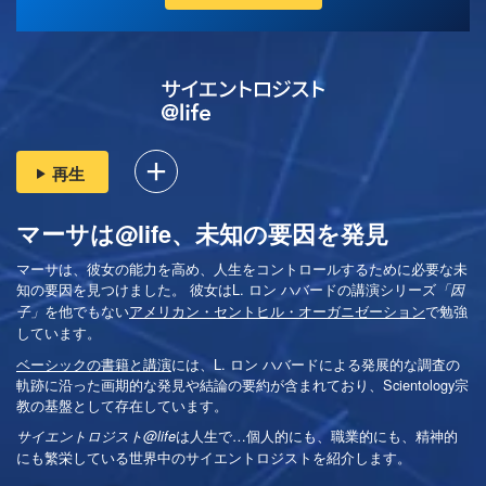
再生
マーサは@life、未知の要因を発見
マーサは、彼女の能力を高め、人生をコントロールするために必要な未
知の要因を見つけました。 彼女はL. ロン ハバードの講演シリーズ
「因
を他でもない
アメリカン・セントヒル・オーガニゼーション
で勉強
子」
しています。
ベーシックの書籍と講演
には、L. ロン ハバードによる発展的な調査の
軌跡に沿った画期的な発見や結論の要約が含まれており、Scientology宗
教の基盤として存在しています。
は
人生で…個人的にも、
職業的にも、精神的
サイエントロジスト@life
にも繁栄している世界中のサイエントロジストを紹介します。