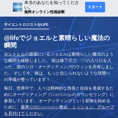
本当のあなたを知ってくださ
スタート
い｡
無料オンライン性格診断
サイエントロジスト@LIFE
@lifeでジョエルと素晴らしい魔法の
瞬間
セントヒル
の庭園にいるジョエルは素晴らしい魔法のよう
な瞬間を経験しました。 彼は修了式で、OTの入り口を入
った、彼の
ソロ・オーディティング
のウィンを共有しまし
た。 そして今、彼は、もっと信じられないような状態へ
の準備が整っています！
毎日、世界中で、人々は精神的な啓発と自由を達成するた
めに
オーディティング
（Scientologyのカウンセリング）に
参加しています。 オーディティングという冒険を始める
ために、
最寄りのScientology教会、ミッション、グループ
を見付けてください
。