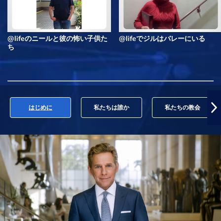
@lifeのニールと彼の怖い子供た
@lifeでジルはバレーにいる
ち
はじめに
私たちは誰か
私たちの教会