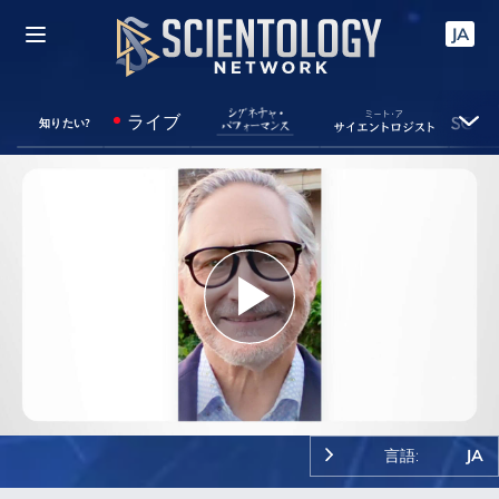
JA
ライブ
知りたい?
Play
Video
言語:
JA