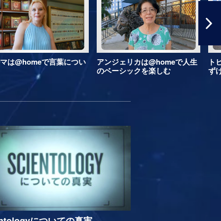
マは@homeで言葉につい
アンジェリカは@homeで人生
ト
のベーシックを楽しむ
ず
entologyについての真実