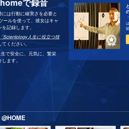
homeで録音
時には行動に確実さを必要と
ツールを使って、彼女はキャ
ンを記録します。
「Scientology人生に役立つ技
してください。
人生で安全に、元気に、繁栄
介します。
@HOME