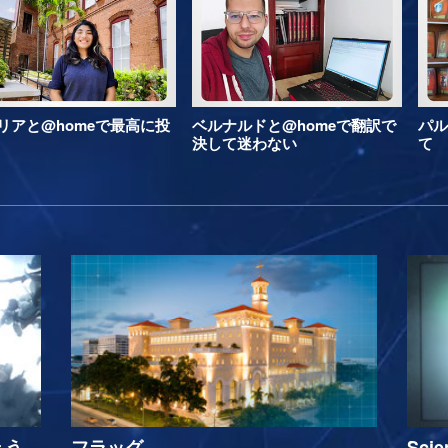
リアと@homeで最高に投
ベルナルドと@homeで翻訳で
パル
決して迷わない
て
ょう
フラッグ
Sci