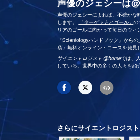
声優のジェシーは@
声優のジェシーによれば、不確かな
します。
「ターゲットとゴール」
の
リアのゴールに向かって毎日のウィ
『Scientologyハンドブック』からの
術」
無料オンライン・コースを発見
サイエントロジスト @home
では、
している、世界中の多くの人々を紹
さらにサイエントロジスト 