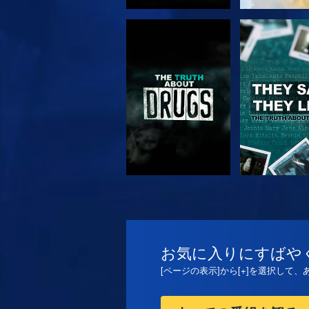
観る
観る
観る
観る
お気に入りにすばや
[ページの表示]から[+]を選択して