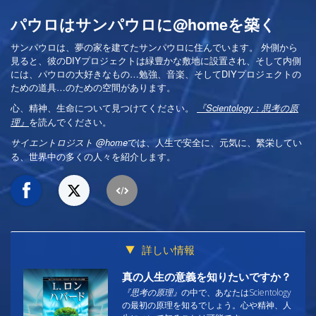
パウロはサンパウロに@homeを築く
サンパウロは、夢の家を建てたサンパウロに住んでいます。 外側から
見ると、彼のDIYプロジェクトは緑豊かな敷地に設置され、そして内側
には、パウロの大好きなもの…勉強、音楽、そしてDIYプロジェクトの
ための道具…のための空間があります。
心、精神、生命について見つけてください。
『Scientology：思考の原
を読んでください。
理』
では、人生で安全に、元気に、繁栄してい
サイエントロジスト @home
る、世界中の多くの人々を紹介します。
詳しい情報
真の人生の意義を知りたいですか？
『思考の原理』
の中で、あなたはScientology
の最初の原理を知るでしょう。心や精神、人