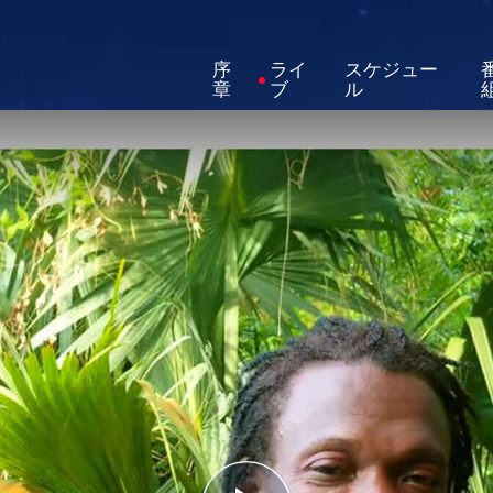
序
ライ
スケジュー
章
ブ
ル