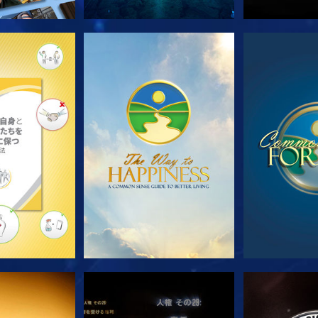
ズを探求
観る
観
る
観る
観