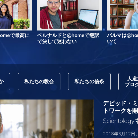
omeで最高に
ベルナルドと@homeで翻訳
パルマは@ho
で決して迷わない
いて
人道
か
私たちの教会
私たちの信条
プロ
デビッド・ミス
トワークを開
Sciento
2018年3月12日