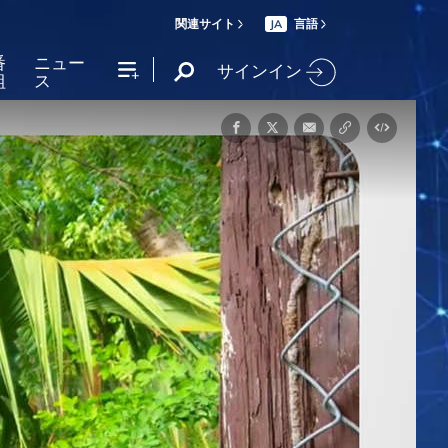
関連サイト
言語
JA
番
ニュー
サインイン
組
ス