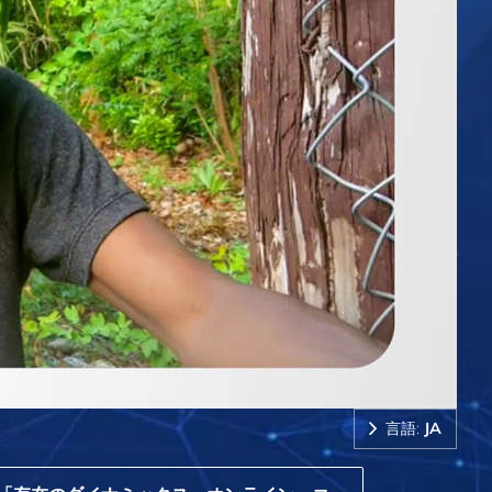
言語:
JA