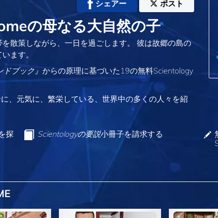
シェアー
ポスト
omeの母なる大自然の子
を散策しながら、一日を過ごします。 彼は故郷の島の
ています。
yハンドブック』
からの原理に基づいた19の無料Scientology
全に、元気に、繁栄している、世界中の多くの人々を紹
ンを探
Scientologyの要説
小冊子を請求する
ME