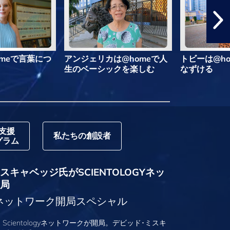
meで言葉につ
アンジェリカは@homeで人
トビーは@h
生のベーシックを楽しむ
なずける
支援
私たちの創設者
グラム
キャベッジ氏がSCIENTOLOGYネッ
局
logyネットワーク開局スペシャル
、Scientologyネットワークが開局。デビッド･ミスキ