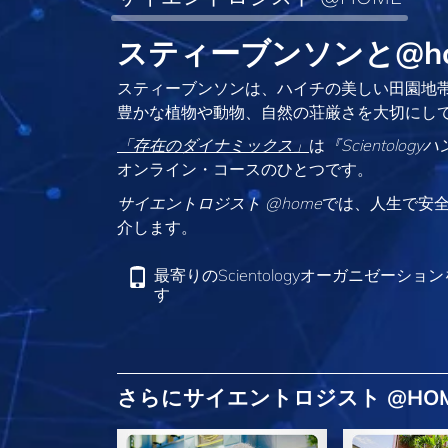
スティーブンソンと@h
スティーブンソンは、ハイチの美しい田園地帯
豊かな植物や動物、自然の荘厳さを大切にし
「存在のダイナミックス」
は
『Scientolog
オンライン・コースのひとつです。
サイエントロジスト @home
では、人生で安
介します。
最寄りのScientologyオーガニゼーショ
す
さらにサイエントロジスト @HO