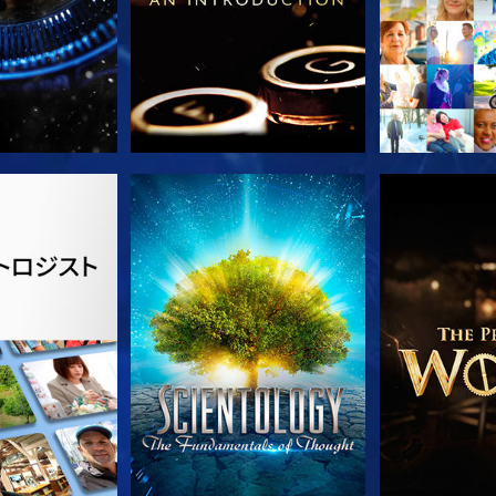
ズを探求
観る
シリー