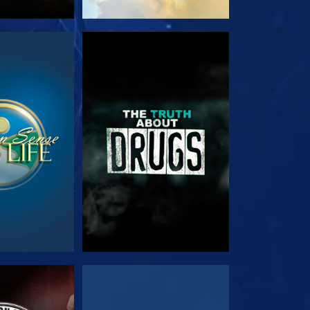
る
観る
る
観る