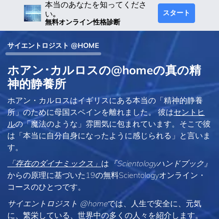
本当のあなたを知ってくださ
スタート
い｡
無料オンライン性格診断
サイエントロジスト @HOME
ホアン･カルロスの@homeの真の精
神的静養所
ホアン・カルロスはイギリスにある本当の「精神的静養
所」のために母国スペインを離れました。 彼は
セントヒ
ル
の「魔法のような」雰囲気に包まれています。そこで彼
は「本当に自分自身になったように感じられる」と言いま
す。
「存在のダイナミックス」
は
『Scientologyハンドブック』
からの原理に基づいた19の無料Scientologyオンライン・
コースのひとつです。
サイエントロジスト @home
では、人生で安全に、元気
に、繁栄している、世界中の多くの人々を紹介します。