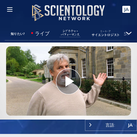
JA
ライブ
知りたい?
Play
Video
言語:
JA