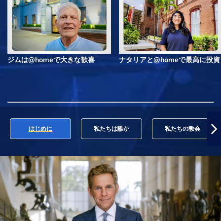
ジムは@homeで大きな歓喜
ナタリアと@homeで最高に投資
はじめに
私たちは誰か
私たちの教会