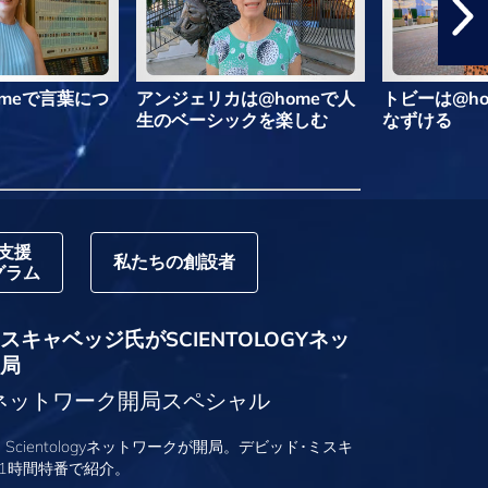
meで言葉につ
アンジェリカは@homeで人
トビーは@h
生のベーシックを楽しむ
なずける
支援
私たちの創設者
グラム
キャベッジ氏がSCIENTOLOGYネッ
局
logyネットワーク開局スペシャル
、Scientologyネットワークが開局。デビッド･ミスキ
1時間特番で紹介。