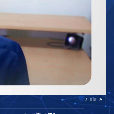
言語:
JA