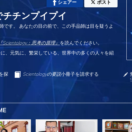
シェアー
ポスト
eでチチンプイプイ
師です。 あなたの目の前で、この手品師は目を疑うよ
『Scientology：思考の原理』
を読んでください。
全に、元気に、繁栄している、世界中の多くの人々を紹
ンを探
Scientologyの要説
小冊子を請求する
ME