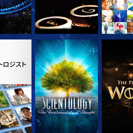
ズを探求
観る
シリー