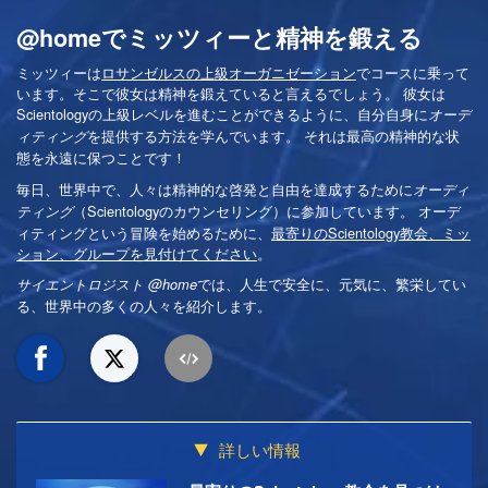
@homeでミッツィーと精神を鍛える
ミッツィーは
ロサンゼルスの上級オーガニゼーション
でコースに乗って
います。そこで彼女は精神を鍛えていると言えるでしょう。 彼女は
Scientologyの上級レベルを進むことができるように、自分自身に
オーデ
を提供する方法を学んでいます。 それは最高の精神的な状
ィティング
態を永遠に保つことです！
毎日、世界中で、人々は精神的な啓発と自由を達成するために
オーディ
（Scientologyのカウンセリング）に参加しています。 オーデ
ティング
ィティングという冒険を始めるために、
最寄りのScientology教会、ミッ
ション、グループを見付けてください
。
では、人生で安全に、元気に、繁栄してい
サイエントロジスト @home
る、世界中の多くの人々を紹介します。
詳しい情報