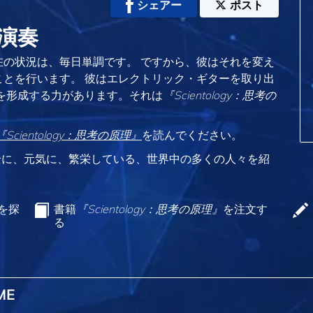
シェアー
ポスト
演奏
の状況は、毎日単調です。 ですから、彼はそれを変え
とを行います。 彼はエレクトリック・ギターを取り出
を形成する力があります。それは
『Scientology：思考の
『Scientology：思考の原理』
を読んでください。
全に、元気に、繁栄している、世界中の多くの人々を紹
ンを探
書籍
『Scientology：思考の原理』
を注文す
る
ME