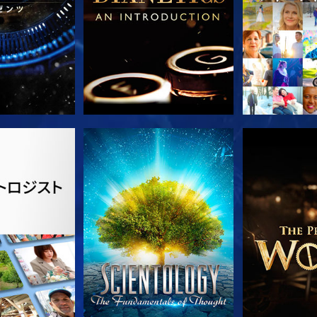
ズを探求
観る
シリー