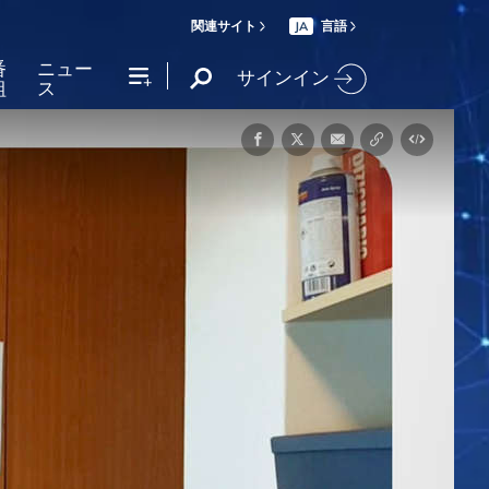
関連サイト
言語
JA
番
ニュー
サインイン
組
ス