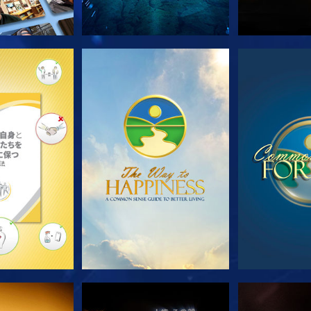
ズを探求
観る
観