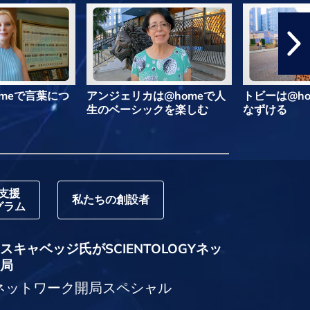
meで言葉につ
アンジェリカは@homeで人
トビーは@h
生のベーシックを楽しむ
なずける
支援
私たちの創設者
グラム
キャベッジ氏がSCIENTOLOGYネッ
局
logyネットワーク開局スペシャル