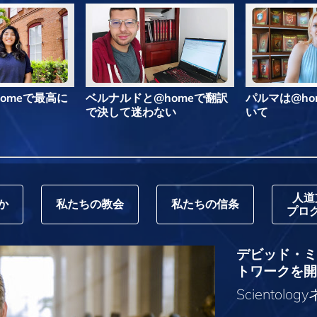
omeで最高に
ベルナルドと@homeで翻訳
パルマは@ho
で決して迷わない
いて
人道
か
私たちの教会
私たちの信条
プロ
デビッド・ミス
トワークを開
Sciento