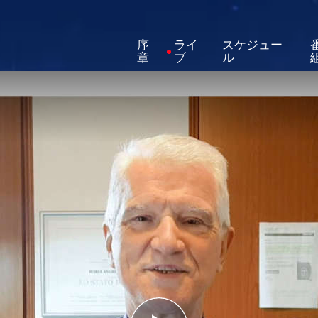
序
ライ
スケジュー
章
ブ
ル