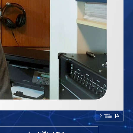
言語:
JA