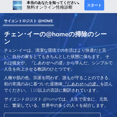
本当のあなたを知ってください｡
スタート
無料オンライン性格診断
サイエントロジスト @HOME
チェン･イーの@homeの掃除のシー
ン
チェン･イーは、清潔な環境での生活はより快適だと言
い、自分の家をとてもきちんとした状態に保ちます。 そ
れは彼女が、
『しあわせへの道』
から学んだ、シンプルで
人生を向上させる教訓のひとつです。
人種や肌の色、宗派を問わず、誰もが守ることのできる、
初の常識のみに基づいた道徳律
『しあわせへの道』
を読ん
でください。 110以上の言語に翻訳されています。
サイエントロジスト @home
では、人生で安全に、元気
に、繁栄している、世界中の多くの人々を紹介します。