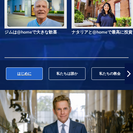
ジムは@homeで大きな歓喜
ナタリアと@homeで最高に投資
はじめに
私たちは誰か
私たちの教会