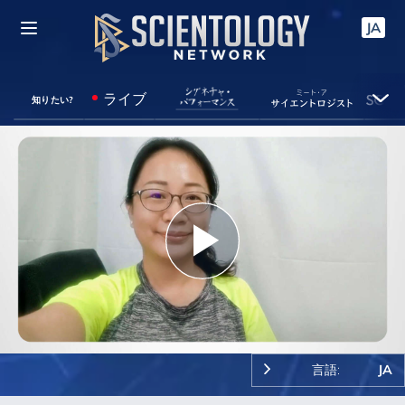
JA
ライブ
知りたい?
Play
Video
言語:
JA