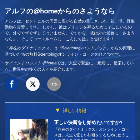
アルフの@homeからのさようなら
アルフは、
セントヒル
の周囲に広がる自然の美しさ…木、花、湖、野生
動物を賞賛します。 しかし、彼はブリッジを昇るためにそこにいるの
で、外でぐずぐずしてはいません。ですから、彼は外の景色に「さよう
なら」、そしてコースルームに「こんにちは」と告げます！
は
からの原理に
「存在のダイナミックス」
『Scientologyハンドブック』
基づいた19の無料Scientologyオンライン・コースのひとつです。
では、人生で安全に、元気に、繁栄してい
サイエントロジスト @home
る、世界中の多くの人々を紹介します。
詳しい情報
正しい決断をし始めたいですか?
「存在のダイナミックス」オンライン・コー
スは、人生で正しい決断をするために使うこ