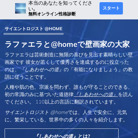
本当のあなたを知ってくださ
スタート
い｡
無料オンライン性格診断
サイエントロジスト @HOME
ラファエラと@homeで壁画家の大家
ラファエラは芸術創造に無限の喜びを見出す素晴らしい壁
画家です 彼女が若くして優秀さを達成するのに役立った
のは、
『しあわせへの道』
の「有能になりましょう」の教
訓に従うことです。
人種や肌の色、宗派を問わず、誰もが守ることのできる、
初の常識のみに基づいた道徳律
『しあわせへの道』
を読ん
でください。 110以上の言語に翻訳されています。
サイエントロジスト @home
では、人生で安全に、元気
に、繁栄している、世界中の多くの人々を紹介します。
『しあわせへの道』
とは?