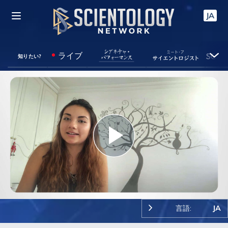
JA
ライブ
知りたい?
Play
Video
言語:
JA