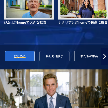
ジムは@homeで大きな歓喜
ナタリアと@homeで最高に投資
はじめに
私たちは誰か
私たちの教会