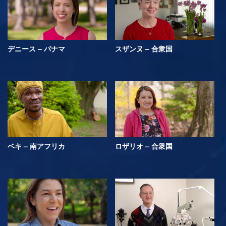
デニース – パナマ
スザンヌ – 合衆国
ベキ – 南アフリカ
ロザリオ – 合衆国