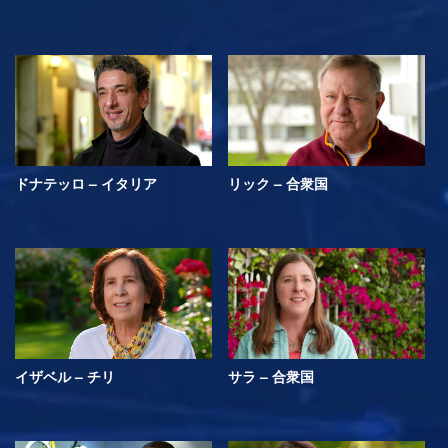
ドナテッロ – イタリア
リック – 合衆国
イザベル – チリ
サラ – 合衆国