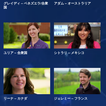
グレイディ – ベネズエラ/合衆
アダム – オーストラリア
国
ユリア – 合衆国
シトラリ – メキシコ
リーナ – カナダ
ジェレミー – フランス