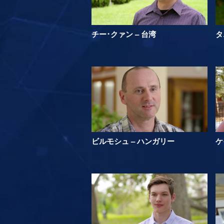
チー･クァン – 台湾
タ
ビルモシュ – ハンガリー
ケ