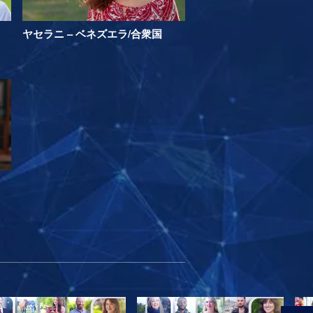
ヤセラニ – ベネズエラ/合衆国