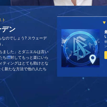
スト
ーデン
なのでしょう? スウェーデ
世
う。
で役立ちました」とダニエルは言い
人たちに対してもっと楽にいら
ディティングはとても助けとな
全く新たな方法で他の人たち
」