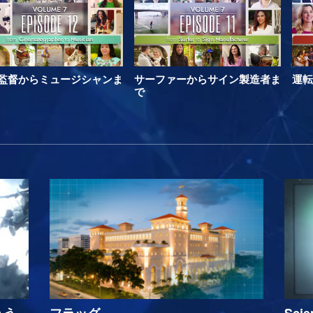
監督からミュージシャンま
サーファーからサイン製造者ま
運転
で
ょう
フラッグ
Sci