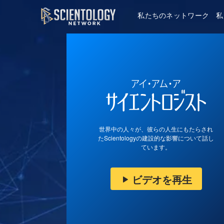
私たちのネットワーク
私
世界中の人々が、彼らの人生にもたらされ
たScientologyの建設的な影響について話し
ています。
ビデオを再生