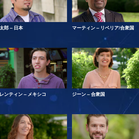
太郎 – 日本
マーティン – リベリア/合衆国
レンティン – メキシコ
ジーン – 合衆国