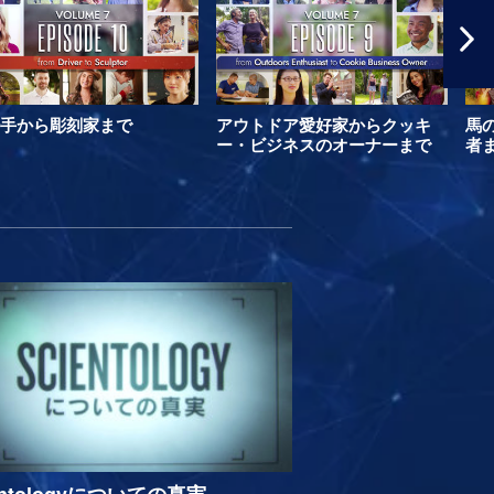
手から彫刻家まで
アウトドア愛好家からクッキ
馬
ー・ビジネスのオーナーまで
者
entologyについての真実