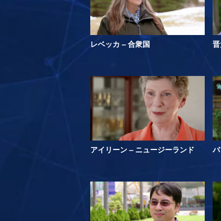
レベッカ – 合衆国
晋
アイリーン – ニュージーランド
バ