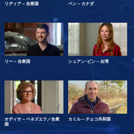
リディア – 合衆国
ベン – カナダ
リー – 合衆国
シュアン･ピン – 台湾
オディサ – ベネズエラ／合衆
カミル – チェコ共和国
国