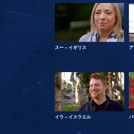
スー – イギリス
ア
イラ – イスラエル
パ