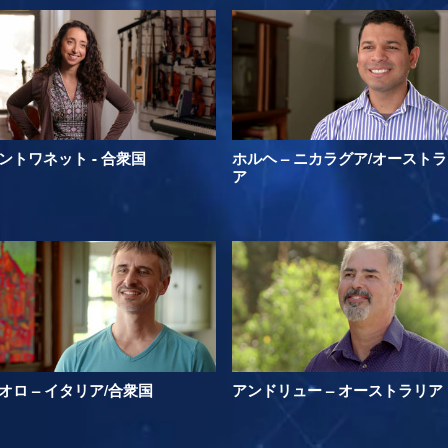
ントワネット - 合衆国
ホルヘ – ニカラグア/オースト
ア
オロ – イタリア/合衆国
アンドリュー – オーストラリア