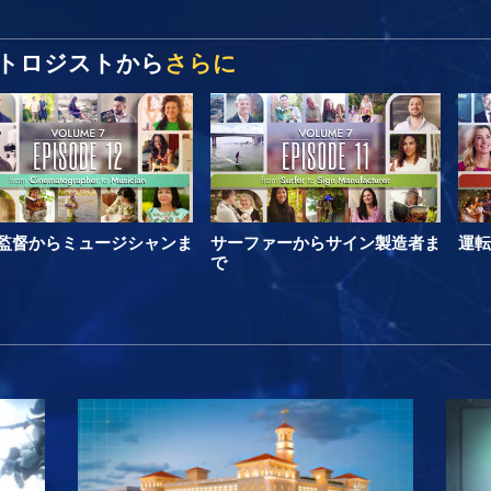
トロジストから
さらに
監督からミュージシャンま
サーファーからサイン製造者ま
運転
で