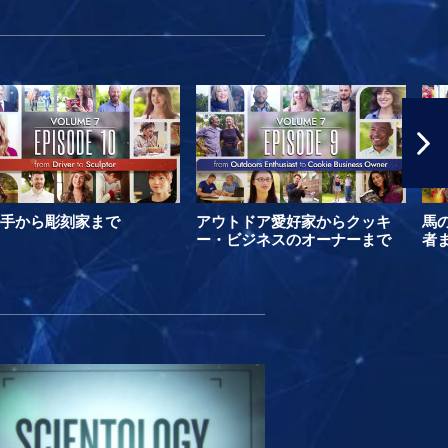
手から彫刻家まで
アウトドア愛好家からクッキ
馬
ー・ビジネスのオーナーまで
者