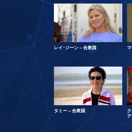
レイ･ジーン – 合衆国
マ
タミー – 合衆国
ク
ア