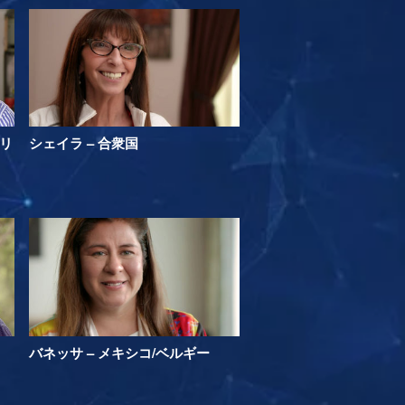
ラリ
シェイラ – 合衆国
バネッサ – メキシコ/ベルギー