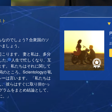
スト
なのでしょう? 合衆国のソ
いましょう。
起こります。 妻と私は、多分
した。 人生で忙しくなり、互
ます。 私たちはそれに関して
ころ、Scientologyが私
シーは言います。 「私たちは
し、彼らはすぐに取り掛かっ
ログラムをまとめ結論として、
に。」