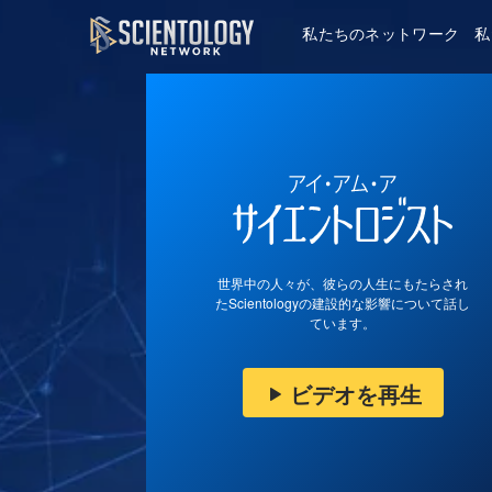
私たちのネットワーク
私
世界中の人々が、彼らの人生にもたらされ
たScientologyの建設的な影響について話し
ています。
ビデオを再生