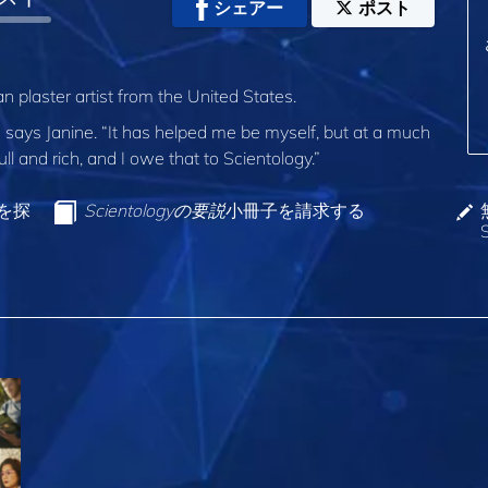
シェアー
ポスト
 plaster artist from the United States.
e,” says Janine. “It has helped me be myself, but at a much
 full and rich, and I owe that to Scientology.”
ンを探
Scientologyの要説
小冊子を請求する