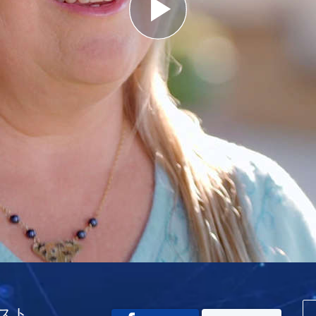
Play
Video
スト