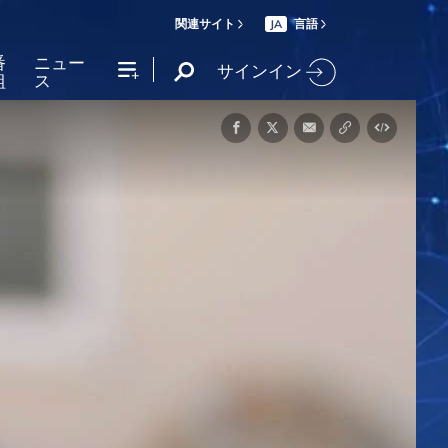
関連サイト
言語
JA
番
ニュー
サインイン
組
ス