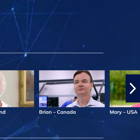
and
Brian – Canada
Mary – USA