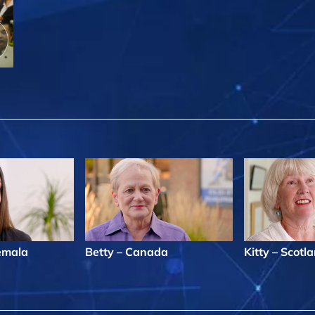
emala
Betty – Canada
Kitty – Scotl