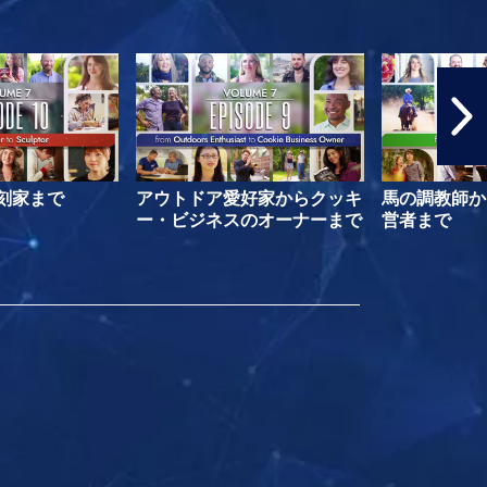
刻家まで
アウトドア愛好家からクッキ
馬の調教師か
ー・ビジネスのオーナーまで
営者まで