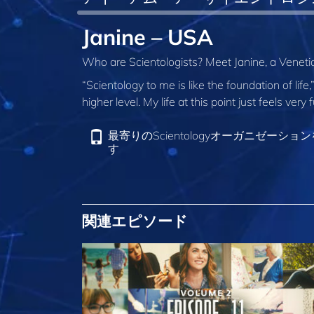
Janine – USA
Who are Scientologists? Meet Janine, a Venetian
“Scientology to me is like the foundation of lif
higher level. My life at this point just feels very
最寄りのScientologyオーガニゼーショ
す
関連エピソード