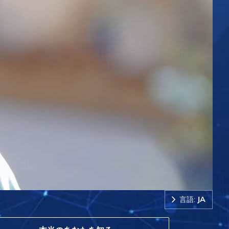
言語:
JA