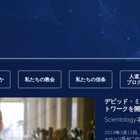
人道
か
私たちの教会
私たちの信条
プロ
デビッド・ミス
トワークを開
Sciento
2018年3月12日
ャベッジ氏がこの