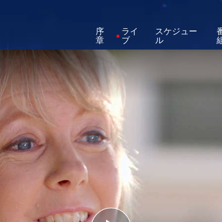
序
ライ
スケジュー
章
ブ
ル