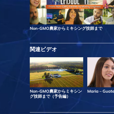
Non-GMO農家からミキシング技師まで
関連ビデオ
Non-GMO農家からミキシン
Maria – Guat
グ技師まで（予告編）