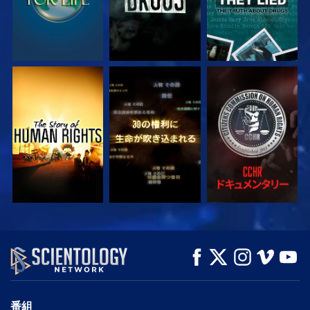
観る
観る
観る
観る
観る
シリーズを探求
番組