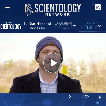
JA
Play
Video
言語:
JA