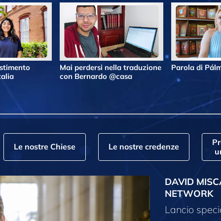
estimento
Mai perdersi nella traduzione
Parola di Pá
alia
con Bernardo @casa
P
Le nostre Chiese
Le nostre credenze
u
DAVID MISC
NETWORK
Lancio speci