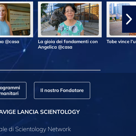
lma @casa
La gioia dei fondamenti con
Tobe vince l’
Angelica @casa
rogrammi
Il nostro Fondatore
manitari
AVIGE LANCIA SCIENTOLOGY
ale di Scientology Network