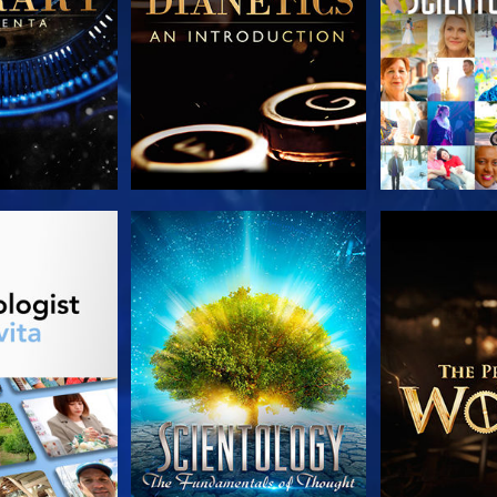
LE SERIE
GUARDA
ESPLORA 