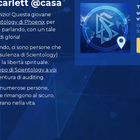
carlett @casa
T
u
nizio! Questa giovane
v
entology di Phoenix
per
Ci
e parlando, con un tale
Sc
i gloria!
ondo, ci sono persone che
sulenza di Scientology)
a libertà spirituale.
ppo di Scientology a voi
entura di auditing.
 numerose persone,
e rimangono al sicuro,
ano nella vita.