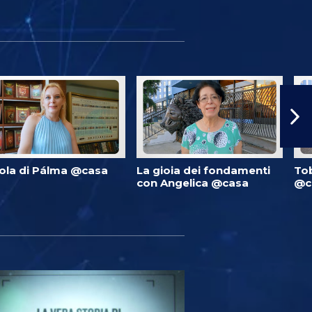
ola di Pálma @casa
La gioia dei fondamenti
Tob
con Angelica @casa
@c