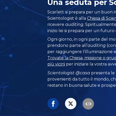
Una seduta per S
Scarlett si prepara per un buon i
Scientologist è alla
Chiesa di Sci
ricevere
auditing
. Spiritualment
inizio lei si prepara per un futuro d
Ogni giorno, in ogni parte del m
prendono parte all’
auditing
(con
per raggiungere l’illuminazione e l
Trovate la Chiesa, missione o gru
più vicini
per iniziare la vostra avv
Scientologist @casa
presenta le
provenienti da tutto il mondo, ch
restano in buona salute e prosper