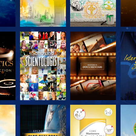
 LE
ESPLORA LE
ESPLORA LE
ES
SERIE
SERIE
A
ESPLORA LE
ESPLORA LE
ES
SERIE
SERIE