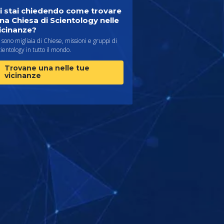
i stai chiedendo come trovare
na Chiesa di Scientology nelle
icinanze?
 sono migliaia di Chiese, missioni e gruppi di
ientology in tutto il mondo.
Trovane una nelle tue
vicinanze