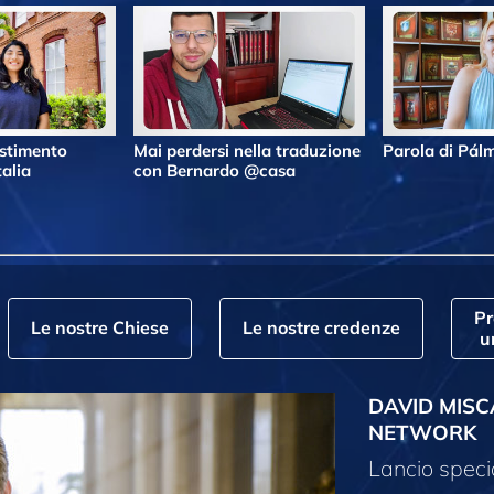
estimento
Mai perdersi nella traduzione
Parola di Pá
alia
con Bernardo @casa
P
Le nostre Chiese
Le nostre credenze
u
DAVID MISC
NETWORK
Lancio speci