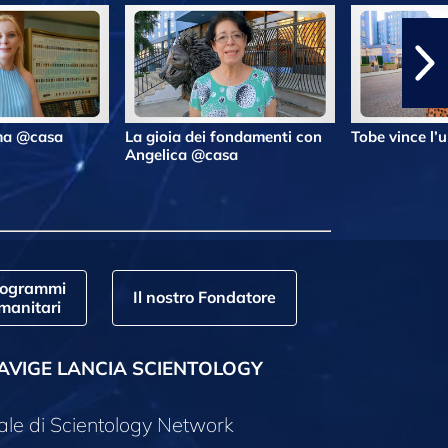
lma @casa
La gioia dei fondamenti con
Tobe vince l’
Angelica @casa
rogrammi
Il nostro Fondatore
manitari
AVIGE LANCIA SCIENTOLOGY
ale di Scientology Network