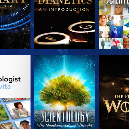
LE SERIE
GUARDA
ESPLORA 