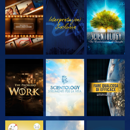
ESPLORA LE
GUARDA
ESPLORA LE
SERIE
SERIE
ESPLORA LE
ESPLORA LE
GUARDA
SERIE
SERIE