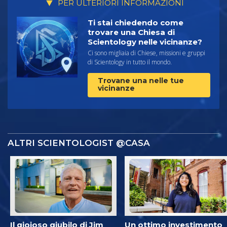
PER ULTERIORI INFORMAZIONI
Ti stai chiedendo come
trovare una Chiesa di
Scientology nelle vicinanze?
Ci sono migliaia di Chiese, missioni e gruppi
di Scientology in tutto il mondo.
Trovane una nelle tue
vicinanze
ALTRI SCIENTOLOGIST @CASA
Il gioioso giubilo di Jim
Un ottimo investimento