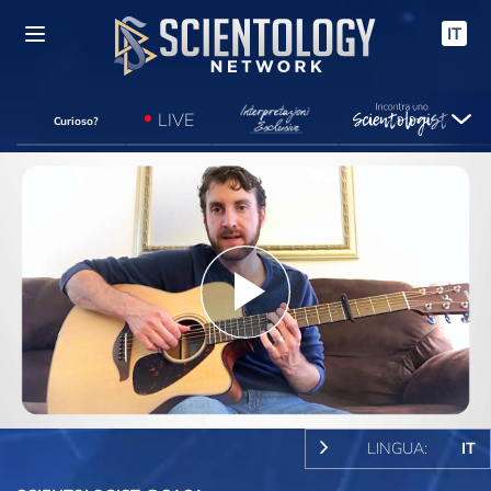
IT
LIVE
Curioso?
Play
Video
LINGUA:
IT