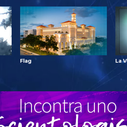
Flag
La V