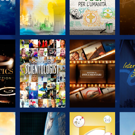
 LE
ESPLORA LE
ESPLORA LE
ES
SERIE
SERIE
A
ESPLORA LE
ESPLORA LE
ES