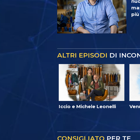
nuo
mas
più
ALTRI EPISODI
DI INCO
Iccio e Michele Leonelli
Ven
CONSIGLIATO
PER TE