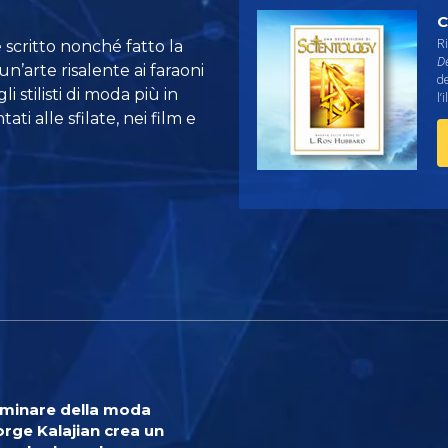
C
Ri
scritto nonché fatto la
De
un’arte risalente ai faraoni
de
i stilisti di moda più in
l’
ti alle sfilate, nei film e
luminare della moda
rge Kalajian crea un