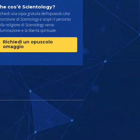
he cos’è Scientology?
chiedi una copia gratuita dell’opuscolo
Una
scrizione di Scientology
e scopri il percorso
lla religione di Scientology verso
illuminazione e la libertà spirituale.
Richiedi un opuscolo
omaggio