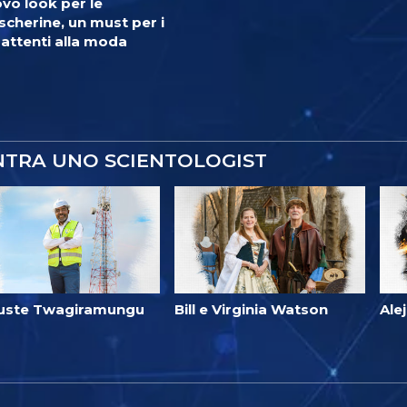
vo look per le
cherine, un must per i
 attenti alla moda
NTRA UNO SCIENTOLOGIST
uste Twagiramungu
Bill e Virginia Watson
Ale