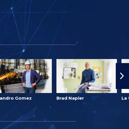
jandro Gomez
Brad Napier
La 