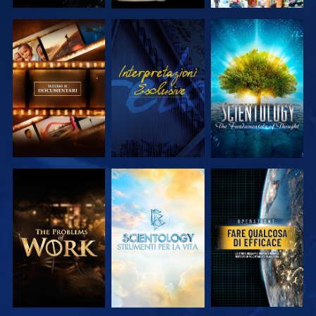
ESPLORA LE
GUARDA
ESPLORA LE
SERIE
SERIE
ESPLORA LE
ESPLORA LE
GUARDA
SERIE
SERIE