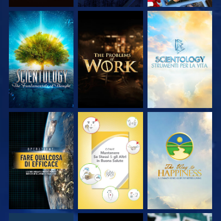
ESPLORA LE
ESPLORA LE
ESPLORA LE
SERIE
SERIE
SERIE
GUARDA
GUARDA
GUARDA