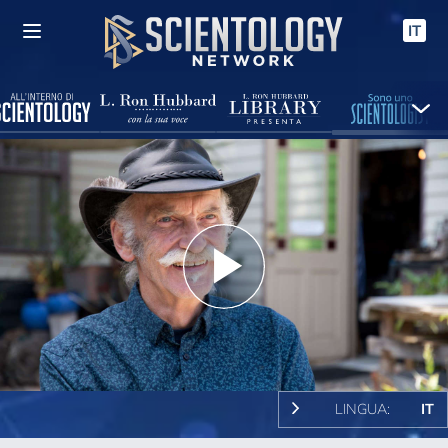
IT
Play
Video
LINGUA:
IT