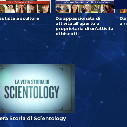
autista a scultore
Da appassionata di
Da 
attività all’aperto a
a r
proprietaria di un’attività
di biscotti
era Storia di Scientology