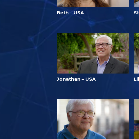
Beth – USA
St
Jonathan – USA
Li