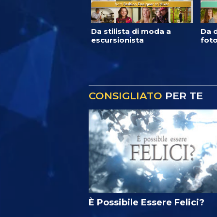
Da stilista di moda a
Da d
escursionista
foto
CONSIGLIATO
PER TE
È Possibile Essere Felici?