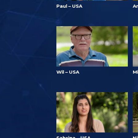
Paul – USA
A
Wil – USA
M
Sabrina – USA
Ni