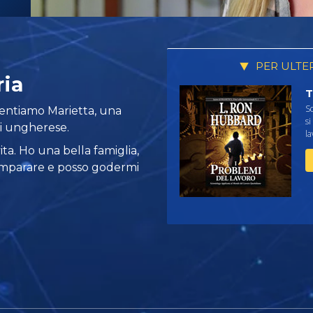
PER ULTE
ria
T
Sc
esentiamo Marietta, una
si
li ungherese.
la
ta. Ho una bella famiglia,
imparare e posso godermi