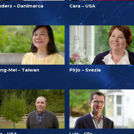
nders – Danimarca
Cara – USA
ing-Mei – Taiwan
Pirjo – Svezia
c – USA
Luis – Cile