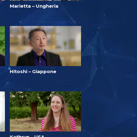
Marietta – Ungheria
Hitoshi – Giappone
Kathryn – USA