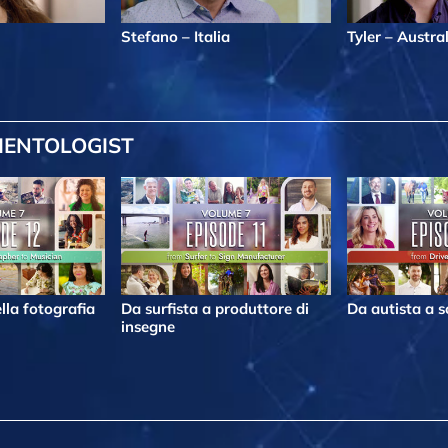
Stefano – Italia
Tyler – Austra
IENTOLOGIST
lla fotografia
Da surfista a produttore di
Da autista a s
insegne