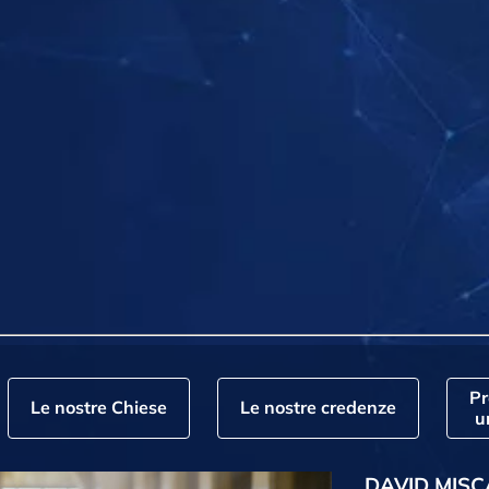
P
Le nostre Chiese
Le nostre credenze
u
DAVID MISC