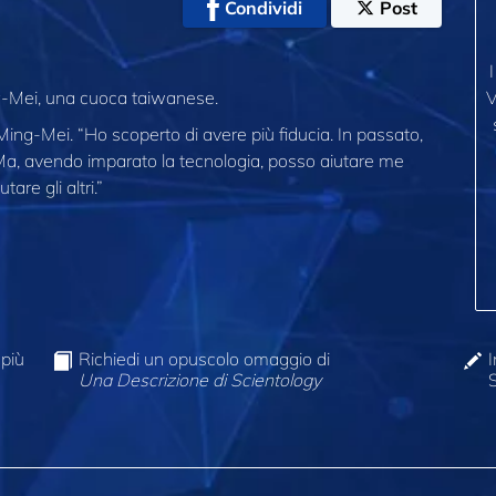
Condividi
Post
ng-Mei, una cuoca taiwanese.
V
 Ming-Mei. “Ho scoperto di avere più fiducia. In passato,
a, avendo imparato la tecnologia, posso aiutare me
are gli altri.”
 più
Richiedi un opuscolo omaggio di
I
Una Descrizione di Scientology
S