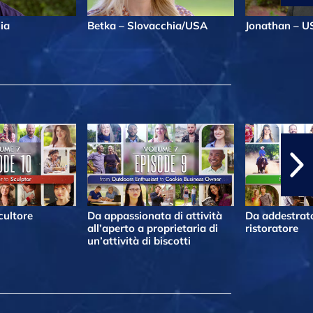
lia
Betka – Slovacchia/USA
Jonathan – U
cultore
Da appassionata di attività
Da addestrato
all’aperto a proprietaria di
ristoratore
un’attività di biscotti