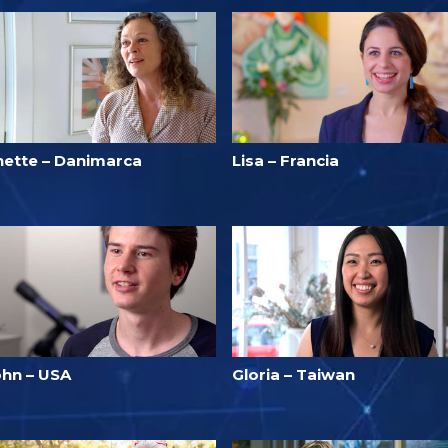
nette – Danimarca
Lisa – Francia
ohn – USA
Gloria – Taiwan