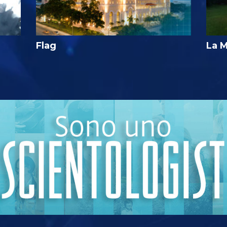
Flag
La M