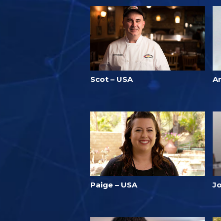
Scot – USA
A
Paige – USA
J