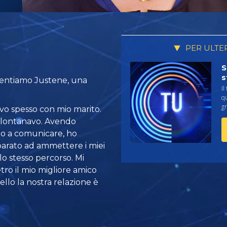
PER ULTE
S
s
esentiamo Justene, una
Il
qu
gr
avo spesso con mio marito.
allontanavo. Avendo
to a comunicare, ho
parato ad ammettere i miei
lo stesso percorso. Mi
tro il mio migliore amico
llo la nostra relazione è