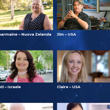
harmaine – Nuova Zelanda
Jim – USA
ti – Israele
Claire – USA