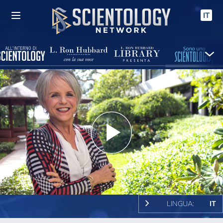
IT
Play
Video
LINGUA:
IT