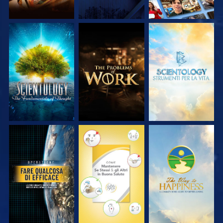
ESPLORA LE
ESPLORA LE
ESPLORA LE
SERIE
SERIE
SERIE
GUARDA
GUARDA
GUARDA