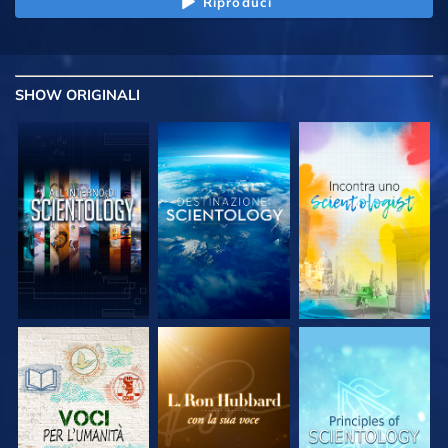
Riproduci
SHOW
ORIGINALI
ESPLORA LE
ESPLORA LE
ESPLORA LE
SERIE
SERIE
SERIE