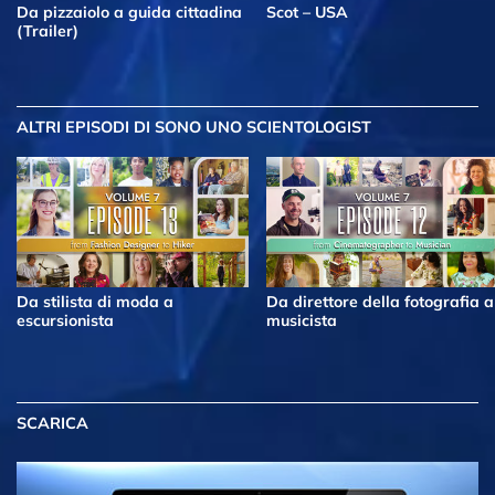
Da pizzaiolo a guida cittadina
Scot – USA
(Trailer)
ALTRI EPISODI
DI SONO UNO SCIENTOLOGIST
Da stilista di moda a
Da direttore della fotografia a
escursionista
musicista
SCARICA