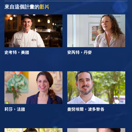
影片
來自這個計畫的
史考特，美國
安芮特，丹麥
莉莎，法國
曼努埃爾，波多黎各