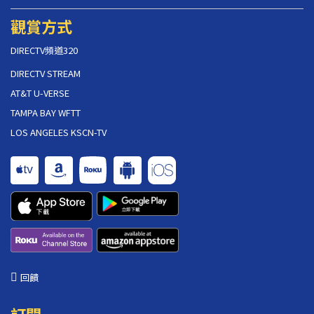
觀賞方式
DIRECTV頻道320
DIRECTV STREAM
AT&T U-VERSE
TAMPA BAY WFTT
LOS ANGELES KSCN-TV
回饋
訂閱