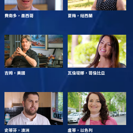
費南多，墨西哥
夏梅，紐西蘭
吉姆，美國
瓦倫堤娜，哥倫比亞
史蒂芬，澳洲
盧蒂，以色列