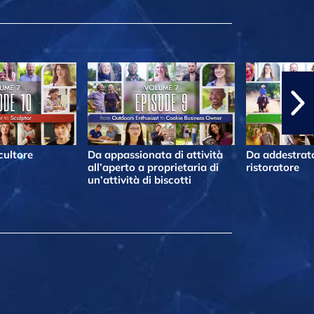
cultore
Da appassionata di attività
Da addestrato
all’aperto a proprietaria di
ristoratore
un’attività di biscotti