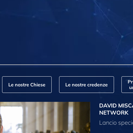
P
Le nostre Chiese
Le nostre credenze
u
DAVID MISC
NETWORK
Lancio speci