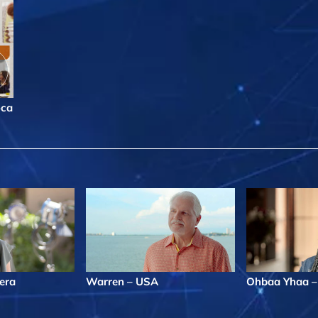
oca
zera
Warren – USA
Ohbaa Yhaa –