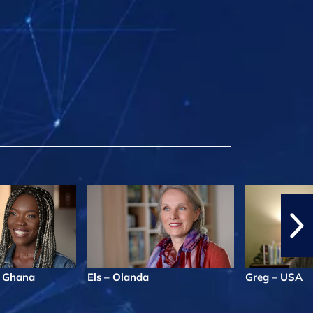
 Ghana
Els – Olanda
Greg – USA