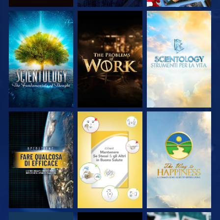
ESPLORA LE
ESPLORA LE
ESPLORA LE
SERIE
SERIE
SERIE
GUARDA
GUARDA
GUARDA