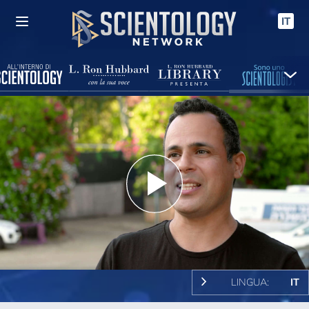
IT
Play
Video
LINGUA:
IT