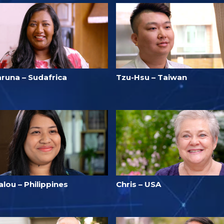
aruna – Sudafrica
Tzu-Hsu – Taiwan
lou – Philippines
Chris – USA