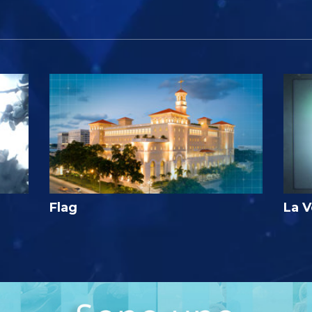
Flag
La V