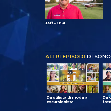
Jeff – USA
ALTRI EPISODI
DI SONO
Da stilista di moda a
Da d
escursionista
foto