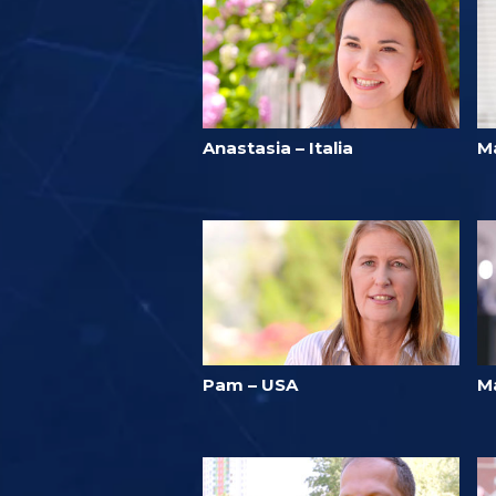
Anastasia – Italia
M
Pam – USA
M