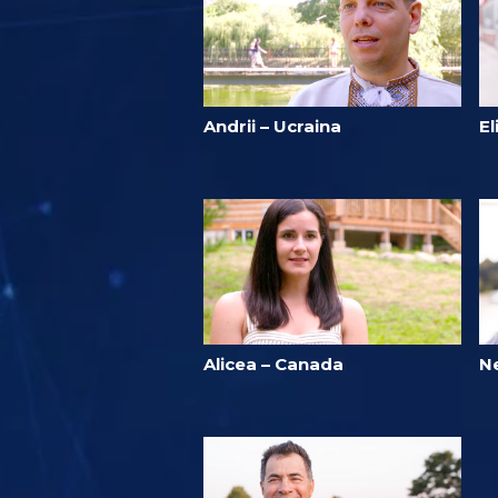
Andrii – Ucraina
E
Alicea – Canada
N