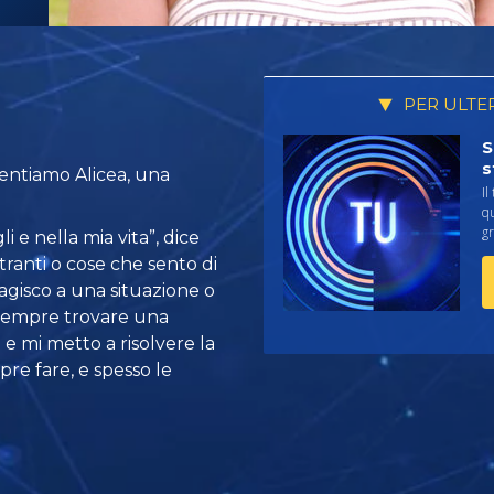
PER ULTE
S
s
sentiamo Alicea, una
Il
qu
gr
li e nella mia vita”, dice
stranti o cose che sento di
eagisco a una situazione o
 sempre trovare una
 e mi metto a risolvere la
re fare, e spesso le