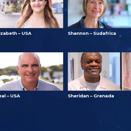
lizabeth – USA
Shannon – Sudafrica
eal – USA
Sheridan – Grenada