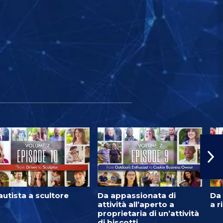
autista a scultore
Da appassionata di
Da 
attività all’aperto a
a r
proprietaria di un’attività
di biscotti