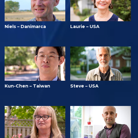
Niels – Danimarca
Laurie – USA
Kun-Chen – Taiwan
Steve – USA