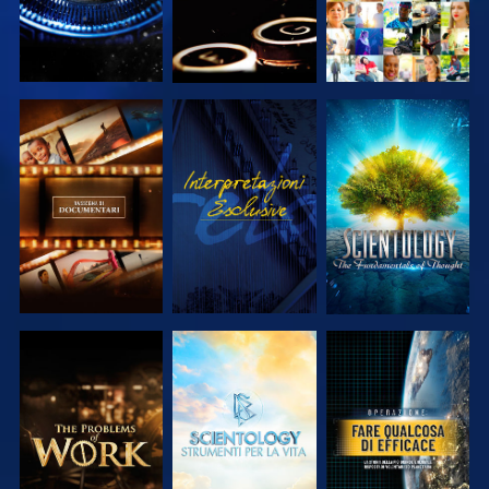
ESPLORA LE
GUARDA
ESPLORA LE
SERIE
SERIE
ESPLORA LE
ESPLORA LE
GUARDA
SERIE
SERIE