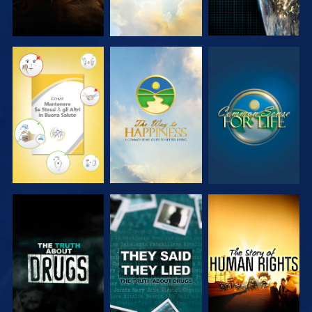
GUARDA
GUARDA
GUARDA
GUARDA
GUARDA
GUARDA