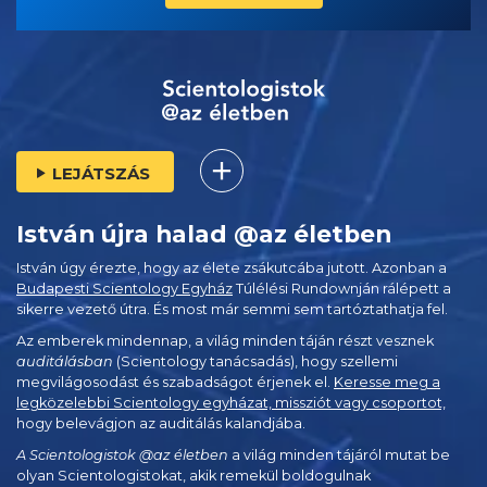
LEJÁTSZÁS
István újra halad @az életben
István úgy érezte, hogy az élete zsákutcába jutott. Azonban a
Budapesti Scientology Egyház
Túlélési Rundownján rálépett a
sikerre vezető útra. És most már semmi sem tartóztathatja fel.
Az emberek mindennap, a világ minden táján részt vesznek
auditálásban
(Scientology tanácsadás), hogy szellemi
megvilágosodást és szabadságot érjenek el.
Keresse meg a
legközelebbi Scientology egyházat, missziót vagy csoportot,
hogy belevágjon az auditálás kalandjába.
A Scientologistok @az életben
a világ minden tájáról mutat be
olyan Scientologistokat, akik remekül boldogulnak