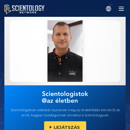
Scientologistok videókat osztanak meg az érdeklődési körükről, és
arról, hogyan boldogulnak remekül a Scientologyval.
LEJÁTSZÁS