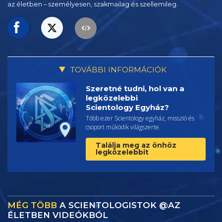
az életben – személyesen,
szakmailag és szellemileg.
TOVÁBBI INFORMÁCIÓK
Szeretné tudni, hol van a
legközelebbi
Scientology Egyház?
Több ezer Scientology egyház, misszió és
csoport működik világszerte.
Találja meg az önhöz
legközelebbit
MÉG TÖBB
A SCIENTOLOGISTOK @AZ
ÉLETBEN VIDEÓKBÓL