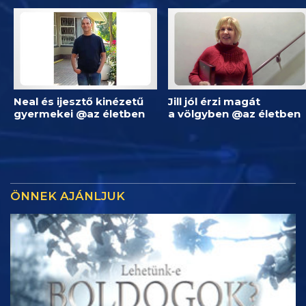
Neal és ijesztő kinézetű
Jill jól érzi magát
gyermekei @az életben
a völgyben @az életben
ÖNNEK AJÁNLJUK