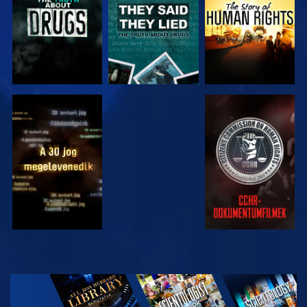
MŰSORNÉZÉS
MŰSORNÉZÉS
MŰSORNÉZÉS
MŰSORNÉZÉS
A SOROZAT
RÉSZEI