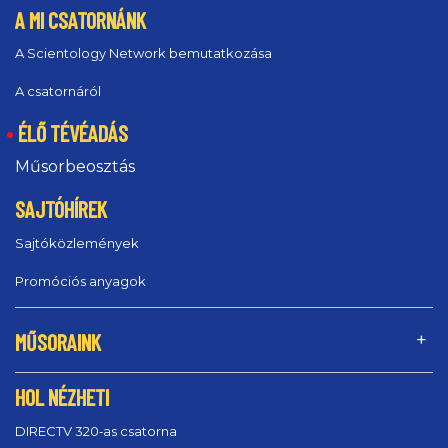
A MI CSATORNÁNK
A Scientology Network bemutatkozása
A csatornáról
ÉLŐ TÉVÉADÁS
Műsorbeosztás
SAJTÓHÍREK
Sajtóközlemények
Promóciós anyagok
MŰSORAINK
HOL NÉZHETI
DIRECTV 320‑as csatorna