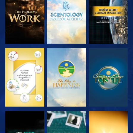
A SOROZAT
A SOROZAT
MŰSORNÉZÉS
RÉSZEI
RÉSZEI
MŰSORNÉZÉS
MŰSORNÉZÉS
MŰSORNÉZÉS
MŰSORNÉZÉS
MŰSORNÉZÉS
MŰSORNÉZÉS