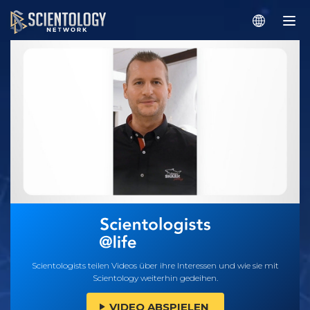
Scientologists teilen Videos über ihre Interessen und wie sie mit
Scientology weiterhin gedeihen.
VIDEO ABSPIELEN