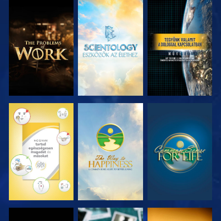
A SOROZAT
A SOROZAT
MŰSORNÉZÉS
RÉSZEI
RÉSZEI
MŰSORNÉZÉS
MŰSORNÉZÉS
MŰSORNÉZÉS