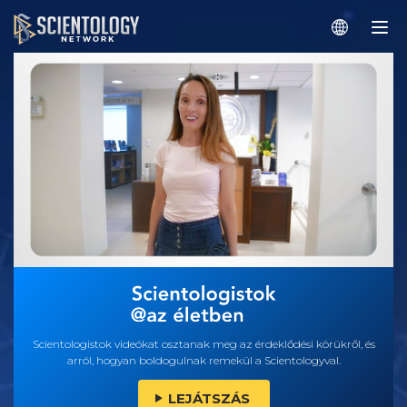
Scientologistok videókat osztanak meg az érdeklődési körükről, és
arról, hogyan boldogulnak remekül a Scientologyval.
LEJÁTSZÁS