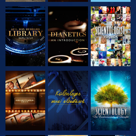
A SOROZAT
A SOROZAT
MŰSORNÉZÉS
RÉSZEI
RÉSZEI
A SOROZAT
MŰSORNÉZÉS
A SOROZAT
RÉSZEI
RÉSZEI