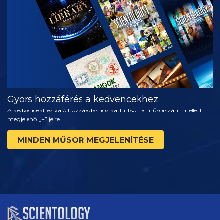
MŰSORNÉZÉS
A SOROZAT
RÉSZEI
Gyors hozzáférés a kedvencekhez
A kedvencekhez való hozzáadáshoz kattintson a műsorszám mellett
megjelenő „+” jelre.
MINDEN MŰSOR MEGJELENÍTÉSE