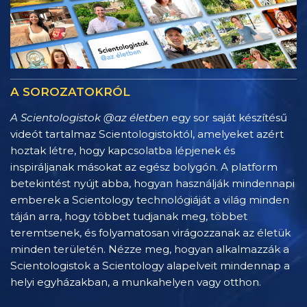
A SOROZATOKRÓL
A Scientologistok @az életben
egy sor saját készítésű
videót tartalmaz Scientologistoktól, amelyeket azért
hoztak létre, hogy kapcsolatba lépjenek és
inspiráljanak másokat az egész bolygón. A platform
betekintést nyújt abba, hogyan használják mindennapi
emberek a Scientology technológiáját a világ minden
táján arra, hogy többet tudjanak meg, többet
teremtsenek, és folyamatosan virágozzanak az életük
minden területén. Nézze meg, hogyan alkalmazzák a
Scientologistok a Scientology alapelveit mindennap a
helyi egyházakban, a munkahelyen vagy otthon.