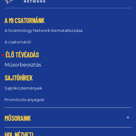
A MI CSATORNÁNK
A Scientology Network bemutatkozása
A csatornáról
ÉLŐ TÉVÉADÁS
Műsorbeosztás
SAJTÓHÍREK
Sajtóközlemények
Promóciós anyagok
MŰSORAINK
HOL NÉZHETI