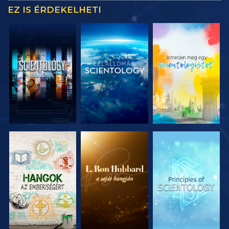
EZ IS ÉRDEKELHETI
A SOROZAT
A SOROZAT
A SOROZAT
RÉSZEI
RÉSZEI
RÉSZEI