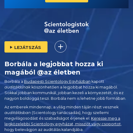
LEJÁTSZÁS
Borbála a legjobbat hozza ki
magából @az életben
Borbála a
Budapesti Scientology Egyházban
kapott
auditálásnak
köszönhetően a legjobbat hozza ki magából.
Sokkal jobban kommunikál, jobban kezeli a környezetét, és ez
nagyon boldoggá teszi. Borbála nem is lehetne jobb formában.
Az emberek mindennap, a világ minden táján részt vesznek
auditálásban
(Scientology tanácsadás), hogy szellemi
megvilágosodást és szabadságot érjenek el.
Keresse meg a
legközelebbi Scientology egyházat, missziót vagy csoportot,
hogy belevágjon az auditálás kalandjába.