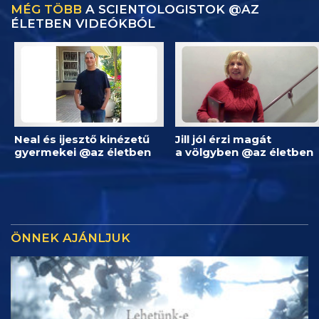
MÉG TÖBB
A SCIENTOLOGISTOK @AZ
ÉLETBEN VIDEÓKBÓL
Neal és ijesztő kinézetű
Jill jól érzi magát
gyermekei @az életben
a völgyben @az életben
ÖNNEK AJÁNLJUK