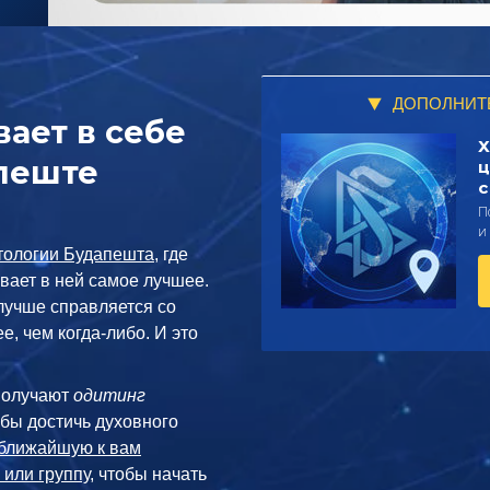
ДОПОЛНИТ
ает в себе
Х
апеште
ц
с
П
и
тологии Будапешта
, где
вает в ней самое лучшее.
лучше справляется со
е, чем когда-либо. И это
получают
одитинг
обы достичь духовного
ближайшую к вам
 или группу
, чтобы начать