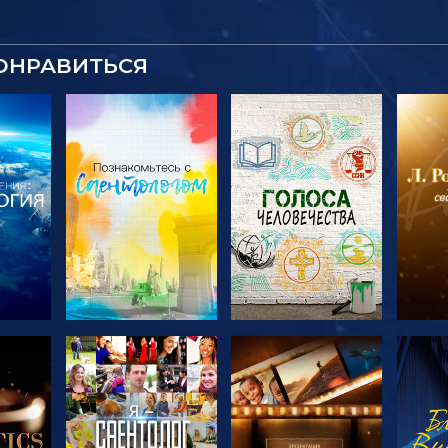
ОНРАВИТЬСЯ
ТЬ
СМОТРЕТЬ
СМОТРЕТЬ
С
ЧИ
ПЕРЕДАЧИ
ПЕРЕДАЧИ
П