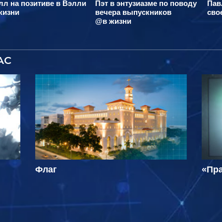
л на позитиве в Вэлли
Пэт в энтузиазме по поводу
Пав
жизни
вечера выпускников
сво
@в жизни
АС
Флаг
«Пра