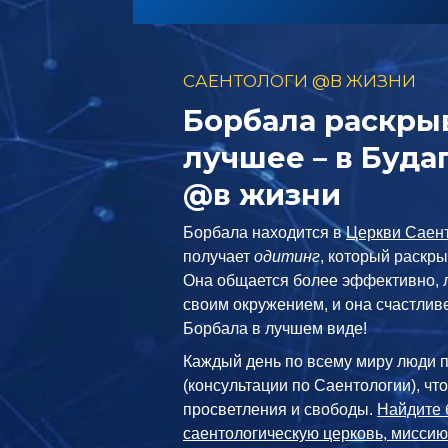
САЕНТОЛОГИ @В ЖИЗНИ
Борбала раскрыв
лучшее – в Буд
@в жизни
Борбала находится в
Церкви Саен
получает
одитинг
, который раскры
Она общается более эффективно, 
своим окружением, и она счастливе
Борбала в лучшем виде!
Каждый день по всему миру люди 
(консультации по Саентологии), чт
просветления и свободы.
Найдите 
саентологическую церковь, миссию