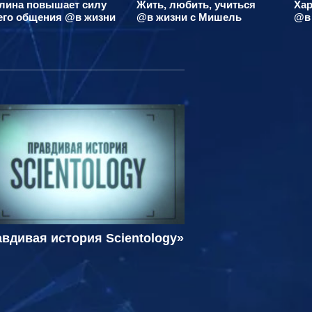
лина повышает силу
Жить, любить, учиться
Хар
его общения @в жизни
@в жизни с Мишель
@в
вдивая история Scientology»