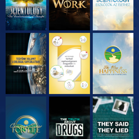
MŰSORNÉZÉS
MŰSORNÉZÉS
MŰSORNÉZÉS
MŰSORNÉZÉS
MŰSORNÉZÉS
MŰSORNÉZÉS