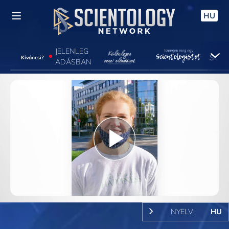
HU
JELENLEG
Kíváncsi?
ADÁSBAN
Play
Video
NYELV:
HU