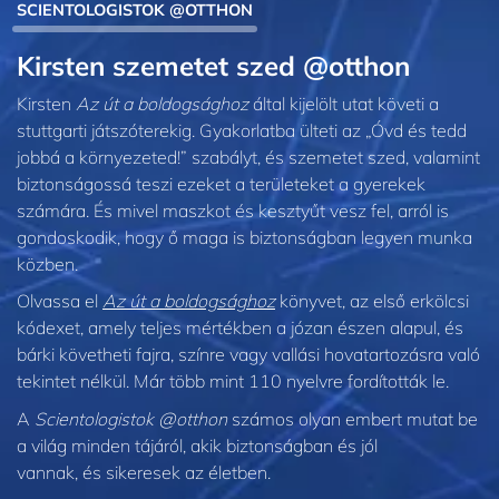
SCIENTOLOGISTOK @OTTHON
Kirsten szemetet szed @otthon
Kirsten
Az út a boldogsághoz
által kijelölt utat követi a
stuttgarti játszóterekig. Gyakorlatba ülteti az „Óvd és tedd
jobbá a környezeted!” szabályt, és szemetet szed, valamint
biztonságossá teszi ezeket a területeket a gyerekek
számára. És mivel maszkot és kesztyűt vesz fel, arról is
gondoskodik, hogy ő maga is biztonságban legyen munka
közben.
Olvassa el
Az út a boldogsághoz
könyvet, az első erkölcsi
kódexet, amely teljes mértékben a józan észen alapul, és
bárki követheti fajra, színre vagy vallási hovatartozásra való
tekintet nélkül. Már több mint 110 nyelvre fordították le.
A
Scientologistok @otthon
számos olyan embert mutat be
a világ minden tájáról, akik biztonságban és jól
vannak, és sikeresek az életben.