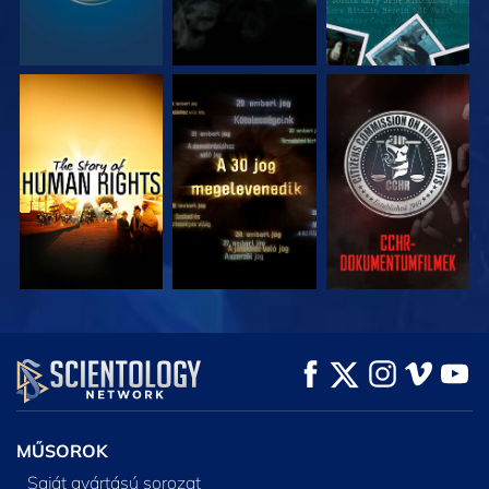
MŰSORNÉZÉS
MŰSORNÉZÉS
MŰSORNÉZÉS
MŰSORNÉZÉS
MŰSORNÉZÉS
A SOROZAT
RÉSZEI
MŰSOROK
Saját gyártású sorozat