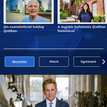
Jim eszméletlenül boldog
A legjobb befektetés @otthon
@otthon
Nataliával
Bevezetés
Rólunk
Egyházaink