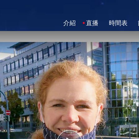
介紹
直播
時間表