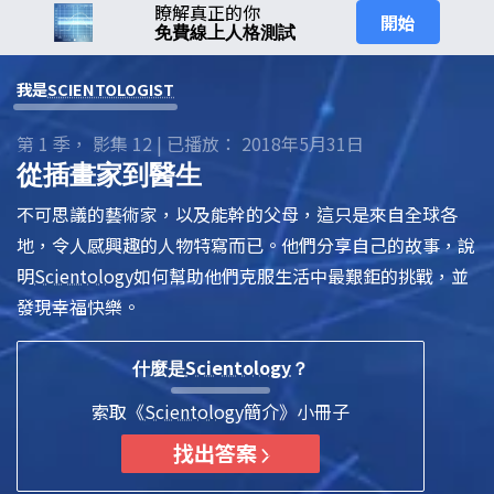
瞭解真正的你
開始
免費線上人格測試
我是
SCIENTOLOGIST
第 1 季， 影集 12 | 已播放： 2018年5月31日
從插畫家到醫生
不可思議的藝術家，以及能幹的父母，這只是來自全球各
地，令人感興趣的人物特寫而已。他們分享自己的故事，說
明
Scientology
如何幫助他們克服生活中最艱鉅的挑戰，並
發現幸福快樂。
Scientology
什麼是
？
索取《
Scientology
簡介》小冊子
找出答案