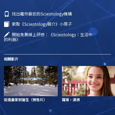
找出離你最近的
Scientology
機構
索取《
Scientology
簡介》小冊子
開始免費線上研修：《
Scientology
：生活中
的利器》
相關影片
從插畫家到醫生（預告片）
羅璸，澳洲