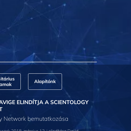
tárius
Alapítónk
ramok
AVIGE ELINDÍTJA A SCIENTOLOGY
T
gy Network bemutatkozása