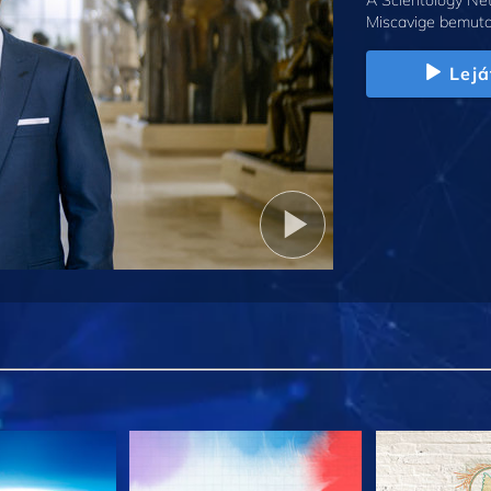
A Scientology Net
Miscavige bemuta
Lejá