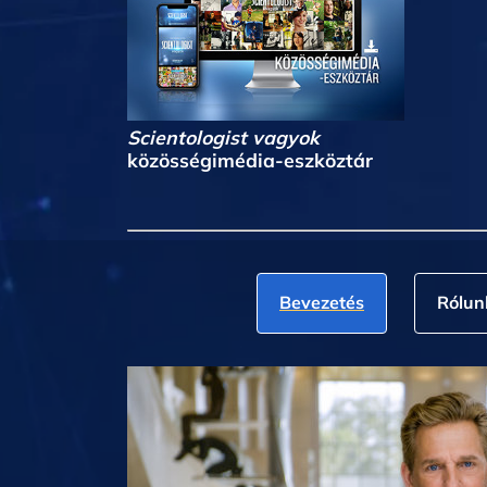
Scientologist vagyok
közösségimédia-eszköztár
Bevezetés
Rólun