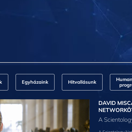
Humani
k
Egyházaink
Hitvallásunk
prog
DAVID MISC
NETWORKÖ
A Scientolo