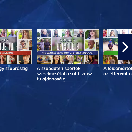
egy szobrászig
A szabadtéri sportok
A lóidomártól
szerelmesétől a sütibiznisz
az étteremtul
tulajdonosáig