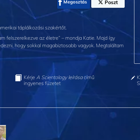
Megosztás
Poszt
merikai táplálkozási szakértőt.
 felszerelkezve az életre” – mondja Katie. Majd így
felfedezni, hogy sokkal magabiztosabb vagyok. Megtaláltam
Kérje
A Scientology leírása
című
K
ingyenes füzetet
S