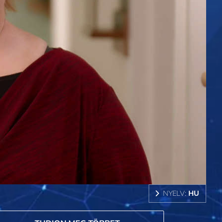
NYELV:
HU