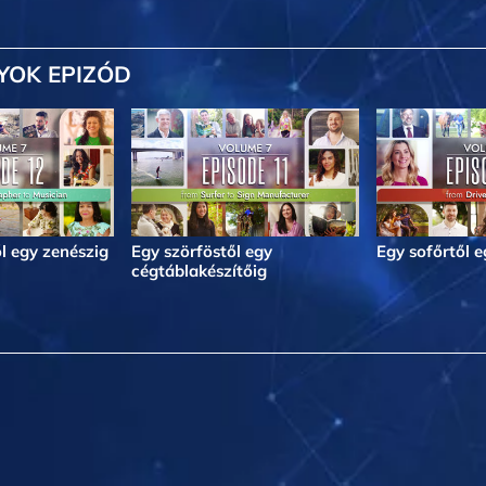
YOK EPIZÓD
l egy zenészig
Egy szörföstől egy
Egy sofőrtől 
cégtáblakészítőig