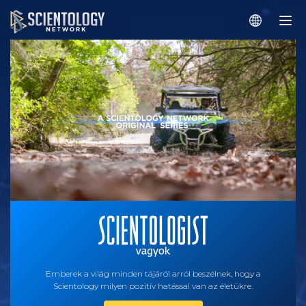
Emberek a világ minden tájáról arról beszélnek, hogy a
Scientology milyen pozitív hatással van az életükre.