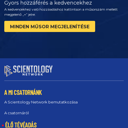
Gyors hozzáférés a kedvencekhez
A kedvencekhez való hozzáadáshoz kattintson a műsorszám mellett
megjelenő „+” jelre.
MINDEN MŰSOR MEGJELENÍTÉSE
A MI CSATORNÁNK
A Scientology Network bemutatkozása
A csatornáról
ÉLŐ TÉVÉADÁS