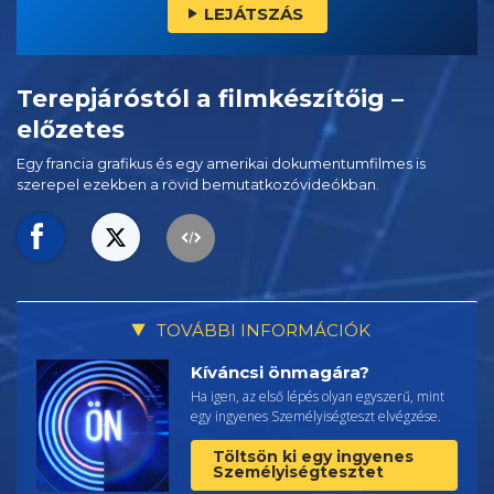
LEJÁTSZÁS
Terepjáróstól a filmkészítőig –
előzetes
Egy francia grafikus és egy amerikai dokumentumfilmes is
szerepel ezekben a rövid bemutatkozóvideókban.
TOVÁBBI INFORMÁCIÓK
Kíváncsi önmagára?
Ha igen, az első lépés olyan egyszerű, mint
egy ingyenes Személyiségteszt elvégzése.
Töltsön ki egy ingyenes
Személyiségtesztet