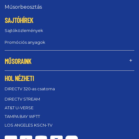
Műsorbeosztás
SAJTÓHÍREK
Sajtóközlemények
Promóciós anyagok
MŰSORAINK
HOL NÉZHETI
DIRECTV 320‑as csatorna
DIRECTV STREAM
AT&T U-VERSE
TAMPA BAY WFTT
LOS ANGELES KSCN-TV