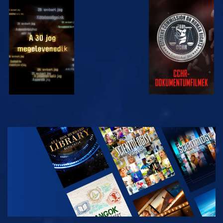
MŰSORNÉZÉS
MŰSORNÉZÉS
MŰSORNÉZÉS
MŰSORNÉZÉS
A SOROZAT
RÉSZEI