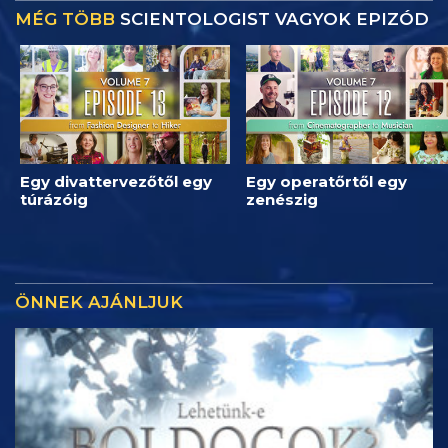
MÉG TÖBB
SCIENTOLOGIST VAGYOK EPIZÓD
Egy divattervezőtől egy
Egy operatőrtől egy
túrázóig
zenészig
ÖNNEK AJÁNLJUK