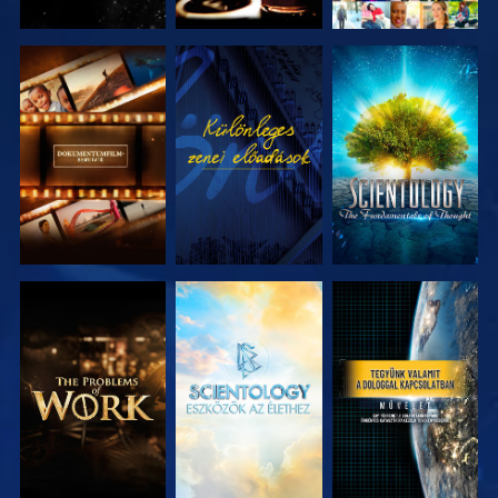
A SOROZAT
MŰSORNÉZÉS
A SOROZAT
RÉSZEI
RÉSZEI
A SOROZAT
A SOROZAT
MŰSORNÉZÉS
RÉSZEI
RÉSZEI