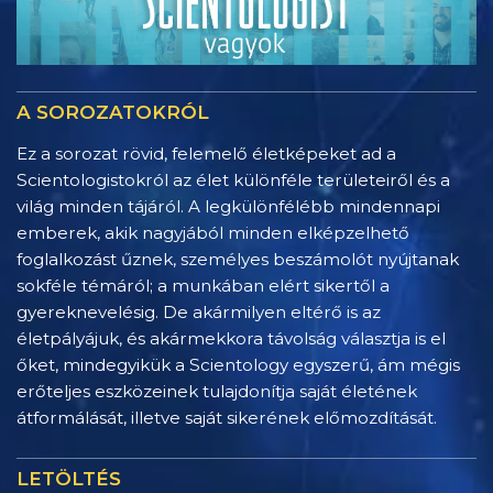
A SOROZATOKRÓL
Ez a sorozat rövid, felemelő életképeket ad a
Scientologistokról az élet különféle területeiről és a
világ minden tájáról. A legkülönfélébb mindennapi
emberek, akik nagyjából minden elképzelhető
foglalkozást űznek, személyes beszámolót nyújtanak
sokféle témáról; a munkában elért sikertől a
gyereknevelésig. De akármilyen eltérő is az
életpályájuk, és akármekkora távolság választja is el
őket, mindegyikük a Scientology egyszerű, ám mégis
erőteljes eszközeinek tulajdonítja saját életének
átformálását, illetve saját sikerének előmozdítását.
LETÖLTÉS