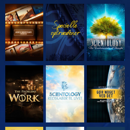
UDFORSK
SE
UDFORSK
SERIEN
SERIEN
UDFORSK
UDFORSK
SE
SERIEN
SERIEN