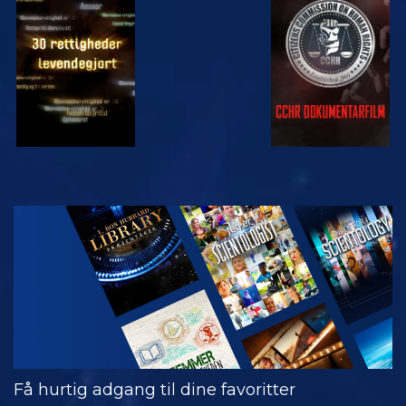
SE
SE
SE
SE
UDFORSK
SERIEN
Få hurtig adgang til dine favoritter