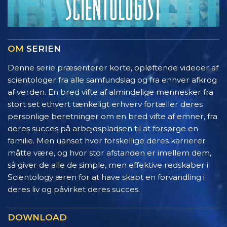
OM
SERIEN
Denne serie præsenterer korte, opløftende videoer af
scientologer fra alle samfundslag og fra enhver afkrog
af verden. En bred vifte af almindelige mennesker fra
stort set ethvert tænkeligt erhverv fortæller deres
personlige beretninger om en bred vifte af emner, fra
deres succes på arbejdspladsen til at forsørge en
familie. Men uanset hvor forskellige deres karrierer
måtte være, og hvor stor afstanden er imellem dem,
så giver de alle de simple, men effektive redskaber i
Scientology æren for at have skabt en forvandling i
deres liv og påvirket deres succes.
DOWNLOAD