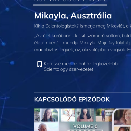
Mikayla, Ausztrália
Kik a Scientologistok? Ismerje meg Mikaylát, a 
„Az élet korábban... kicsit szomorú voltam, bo
életemben” – mondja Mikayla. Majd így folytat
magabiztos legyek, az, aki valójában vagyok. 
Keresse meg az önhöz legközelebbi
Scientology szervezetet
KAPCSOLÓDÓ EPIZÓDOK