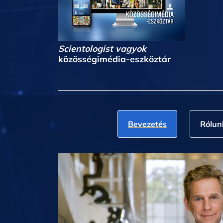
Scientologist vagyok
közösségimédia-eszköztár
Bevezetés
Rólun