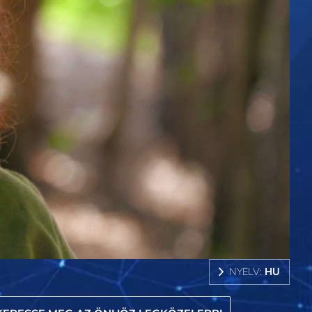
NYELV:
HU