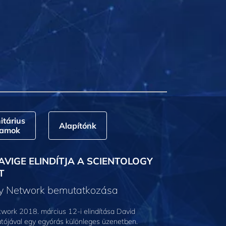
tárius
Alapítónk
ramok
AVIGE ELINDÍTJA A SCIENTOLOGY
T
gy Network bemutatkozása
work 2018. március 12-i elindítása David
tójával egy egyórás különleges üzenetben.