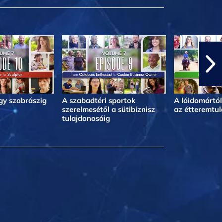
egy szobrászig
A szabadtéri sportok
A lóidomártól
szerelmesétől a sütibiznisz
az étteremtul
tulajdonosáig