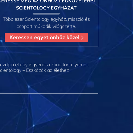
KERESSE MEG AZ ÖNHÖZ LEGKÖZELEBBI
SCIENTOLOGY EGYHÁZAT
Több ezer Scientology egyház, misszió és
csoport működik világszerte.
Keressen egyet önhöz közel
ezdjen el egy ingyenes online tanfolyamot:
cientology – Eszközök az élethez