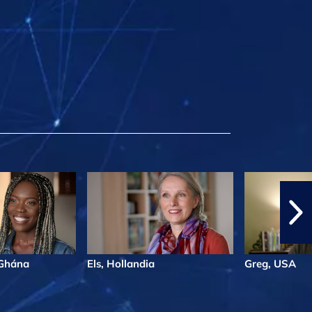
Ghána
Els, Hollandia
Greg, USA