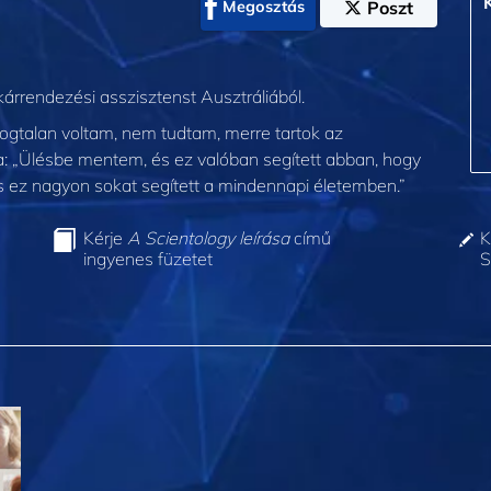
Megosztás
Poszt
kárrendezési asszisztenst Ausztráliából.
ldogtalan voltam, nem tudtam, merre tartok az
ja: „Ülésbe mentem, és ez valóban segített abban, hogy
És ez nagyon sokat segített a mindennapi életemben.”
Kérje
A Scientology leírása
című
K
ingyenes füzetet
S