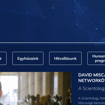
Humani
k
Egyházaink
Hitvallásunk
prog
DAVID MISC
NETWORKÖ
A Scientolo
A Scientology Net
Miscavige bemuta