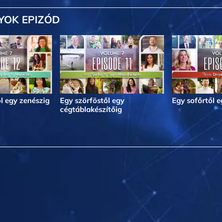
YOK EPIZÓD
l egy zenészig
Egy szörföstől egy
Egy sofőrtől 
cégtáblakészítőig