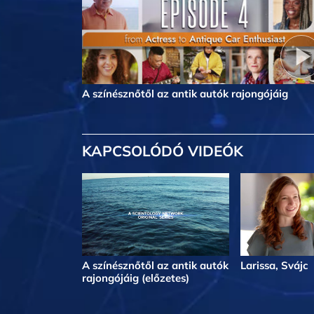
A színésznőtől az antik autók rajongójáig
KAPCSOLÓDÓ VIDEÓK
A színésznőtől az antik autók
Larissa, Svájc
rajongójáig (előzetes)