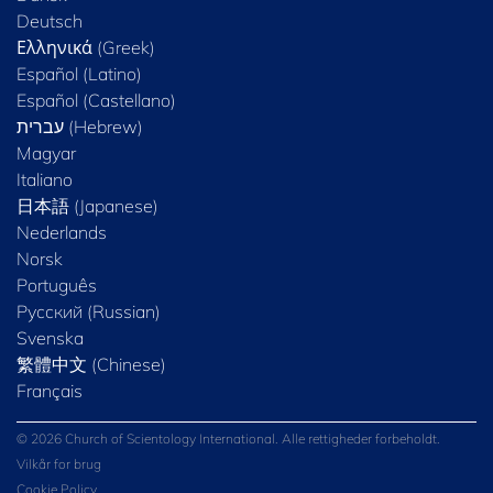
Deutsch
Ελληνικά (Greek)
Español (Latino)
Español (Castellano)
Magyar
Italiano
日本語 (Japanese)
Nederlands
Norsk
Português
Русский (Russian)
Svenska
繁體中文 (Chinese)
Français
© 2026 Church of Scientology International. Alle rettigheder forbeholdt.
Vilkår for brug
Cookie Policy