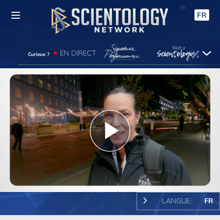
FR
EN DIRECT
Curieux ?
Play
Video
LANGUE:
FR