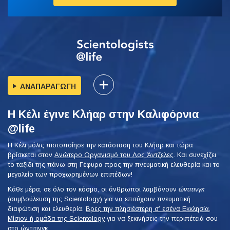
ΑΝΑΠΑΡΑΓΩΓΗ
Η Κέλι έγινε Κλήαρ στην Καλιφόρνια
@life
Η Κέλι μόλις πιστοποίησε την κατάσταση του Κλήαρ και τώρα
βρίσκεται στον
Ανώτερο Οργανισμό του Λος Άντζελες
. Και συνεχίζει
το ταξίδι της πάνω στη Γέφυρα προς την πνευματική ελευθερία και το
μεγαλείο των προχωρημένων επιπέδων!
Κάθε μέρα, σε όλο τον κόσμο, οι άνθρωποι λαμβάνουν
ώντιτινγκ
(συμβούλευση της Scientology) για να επιτύχουν πνευματική
διαφώτιση και ελευθερία.
Βρες την πλησιέστερη σ’ εσένα Εκκλησία,
Μίσιον ή ομάδα της Scientology
για να ξεκινήσεις την περιπέτειά σου
στο ώντιτινγκ.